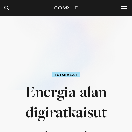
Skip
to
content
TOIMIALAT
Energia-alan
digiratkaisut