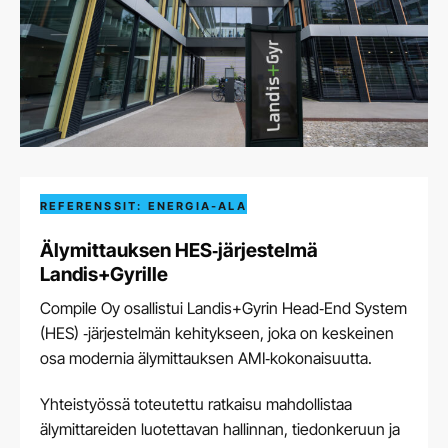
REFERENSSIT: ENERGIA-ALA
Älymittauksen HES‑järjestelmä
Landis+Gyrille
Compile Oy osallistui Landis+Gyrin Head‑End System
(HES) ‑järjestelmän kehitykseen, joka on keskeinen
osa modernia älymittauksen AMI‑kokonaisuutta.
Yhteistyössä toteutettu ratkaisu mahdollistaa
älymittareiden luotettavan hallinnan, tiedonkeruun ja