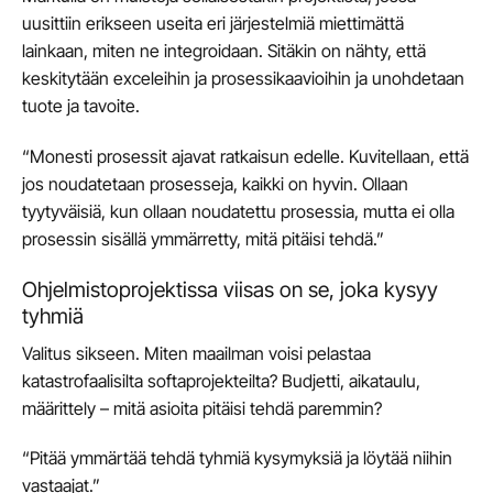
uusittiin erikseen useita eri järjestelmiä miettimättä
lainkaan, miten ne integroidaan. Sitäkin on nähty, että
keskitytään exceleihin ja prosessikaavioihin ja unohdetaan
tuote ja tavoite.
“Monesti prosessit ajavat ratkaisun edelle. Kuvitellaan, että
jos noudatetaan prosesseja, kaikki on hyvin. Ollaan
tyytyväisiä, kun ollaan noudatettu prosessia, mutta ei olla
prosessin sisällä ymmärretty, mitä pitäisi tehdä.”
Ohjelmistoprojektissa viisas on se, joka kysyy
tyhmiä
Valitus sikseen. Miten maailman voisi pelastaa
katastrofaalisilta softaprojekteilta? Budjetti, aikataulu,
määrittely – mitä asioita pitäisi tehdä paremmin?
“Pitää ymmärtää tehdä tyhmiä kysymyksiä ja löytää niihin
vastaajat.”