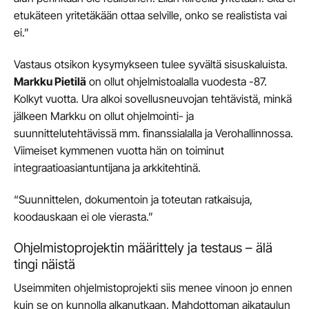
etukäteen yritetäkään ottaa selville, onko se realistista vai
ei.”
Vastaus otsikon kysymykseen tulee syvältä sisuskaluista.
Markku Pietilä
on ollut ohjelmistoalalla vuodesta -87.
Kolkyt vuotta. Ura alkoi sovellusneuvojan tehtävistä, minkä
jälkeen Markku on ollut ohjelmointi- ja
suunnittelutehtävissä mm. finanssialalla ja Verohallinnossa.
Viimeiset kymmenen vuotta hän on toiminut
integraatioasiantuntijana ja arkkitehtinä.
“Suunnittelen, dokumentoin ja toteutan ratkaisuja,
koodauskaan ei ole vierasta.”
Ohjelmistoprojektin määrittely ja testaus – älä
tingi näistä
Useimmiten ohjelmistoprojekti siis menee vinoon jo ennen
kuin se on kunnolla alkanutkaan. Mahdottoman aikataulun