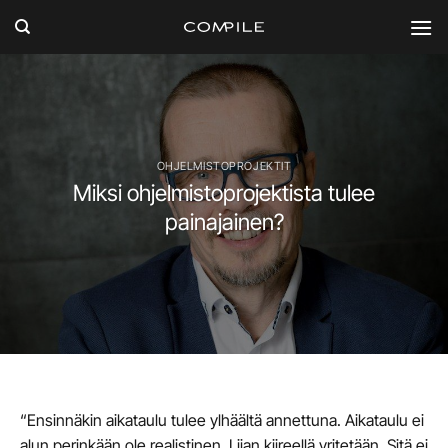
Skip
to
content
OHJELMISTOPROJEKTIT
Miksi ohjelmistoprojektista tulee
painajainen?
“Ensinnäkin aikataulu tulee ylhäältä annettuna. Aikataulu ei
alun perinkään ole realistinen. Liian kiireellä yritetään. Sitä ei