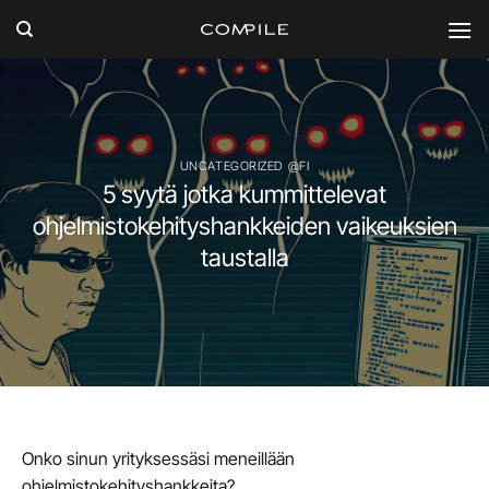
Skip
to
content
UNCATEGORIZED @FI
5 syytä jotka kummittelevat
ohjelmistokehityshankkeiden vaikeuksien
taustalla
Onko sinun yrityksessäsi meneillään
ohjelmistokehityshankkeita?