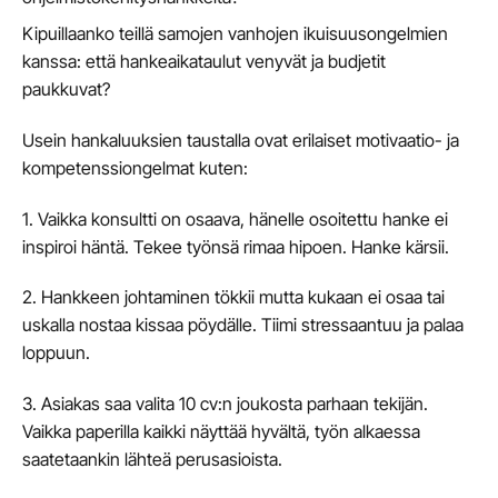
Kipuillaanko teillä samojen vanhojen ikuisuusongelmien
kanssa: että hankeaikataulut venyvät ja budjetit
paukkuvat?
Usein hankaluuksien taustalla ovat erilaiset motivaatio- ja
kompetenssiongelmat kuten:
1. Vaikka konsultti on osaava, hänelle osoitettu hanke ei
inspiroi häntä. Tekee työnsä rimaa hipoen. Hanke kärsii.
2. Hankkeen johtaminen tökkii mutta kukaan ei osaa tai
uskalla nostaa kissaa pöydälle. Tiimi stressaantuu ja palaa
loppuun.
3. Asiakas saa valita 10 cv:n joukosta parhaan tekijän.
Vaikka paperilla kaikki näyttää hyvältä, työn alkaessa
saatetaankin lähteä perusasioista.