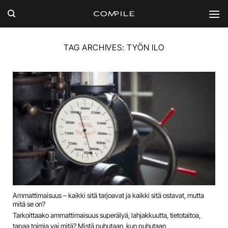
Skip
to
content
TAG ARCHIVES:
TYÖN ILO
Ammattimaisuus – kaikki sitä tarjoavat ja kaikki sitä ostavat, mutta
mitä se on?
Tarkoittaako ammattimaisuus superälyä, lahjakkuutta, tietotaitoa,
tapaa toimia vai mitä? Mistä puhutaan, kun puhutaan