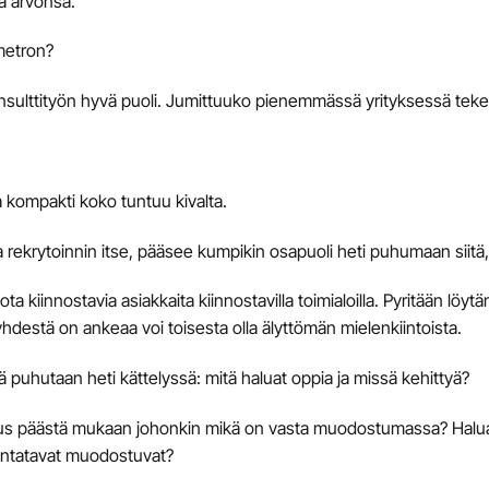
ä arvonsa.
metron?
nsulttityön hyvä puoli. Jumittuuko pienemmässä yrityksessä tek
 kompakti koko tuntuu kivalta.
 rekrytoinnin itse, pääsee kumpikin osapuoli heti puhumaan siitä,
ta kiinnostavia asiakkaita kiinnostavilla toimialoilla. Pyritään löyt
 yhdestä on ankeaa voi toisesta olla älyttömän mielenkiintoista.
 puhutaan heti kättelyssä: mitä haluat oppia ja missä kehittyä?
us päästä mukaan johonkin mikä on vasta muodostumassa? Haluatk
mintatavat muodostuvat?