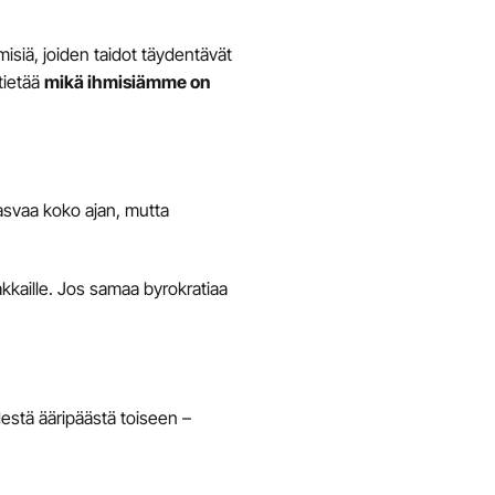
misiä, joiden taidot täydentävät
tietää
mikä ihmisiämme on
kasvaa koko ajan, mutta
akkaille. Jos samaa byrokratiaa
destä ääripäästä toiseen –