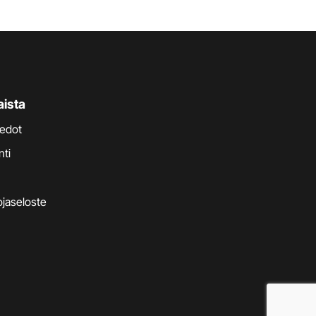
aista
iedot
nti
jaseloste