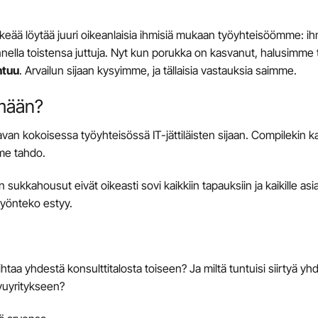
ärkeää löytää juuri oikeanlaisia ihmisiä mukaan työyhteisöömme: ih
unnella toistensa juttuja. Nyt kun porukka on kasvanut, halusimme 
ntuu
. Arvailun sijaan kysyimme, ja tällaisia vastauksia saimme.
emään?
avan kokoisessa työyhteisössä IT-jättiläisten sijaan. Compilekin 
me tahdo.
ukkahousut eivät oikeasti sovi kaikkiin tapauksiin ja kaikille asi
työnteko estyy.
taa yhdestä konsulttitalosta toiseen? Ja miltä tuntuisi siirtyä yh
svuyritykseen?