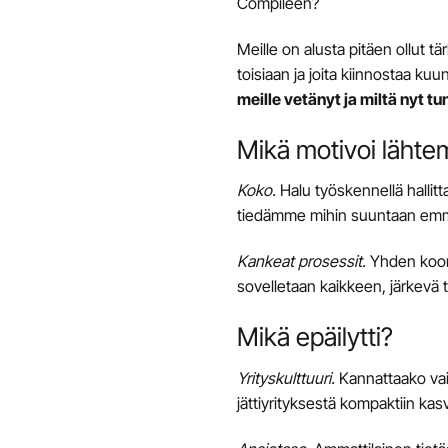
Compileen?
Meille on alusta pitäen ollut t
toisiaan ja joita kiinnostaa ku
meille vetänyt ja miltä nyt tu
Mikä motivoi läht
Koko
.
Halu työskennellä hallitt
tiedämme mihin suuntaan em
Kankeat prosessit
.
Yhden koon s
sovelletaan kaikkeen, järkevä 
Mikä epäilytti?
Yrityskulttuuri
.
Kannattaako vaih
jättiyrityksestä kompaktiin ka