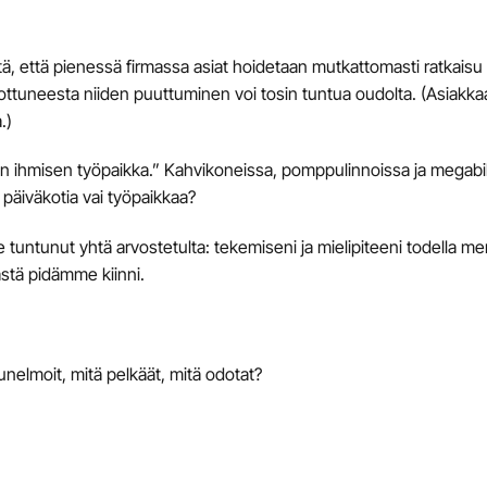
ä, että pienessä firmassa asiat hoidetaan mutkattomasti ratkaisu 
n tottuneesta niiden puuttuminen voi tosin tuntua oudolta. (Asiakka
.)
n ihmisen työpaikka.” Kahvikoneissa, pomppulinnoissa ja megabile
päiväkotia vai työpaikkaa?
e tuntunut yhtä arvostetulta: tekemiseni ja mielipiteeni todella mer
ästä pidämme kiinni.
ä unelmoit, mitä pelkäät, mitä odotat?