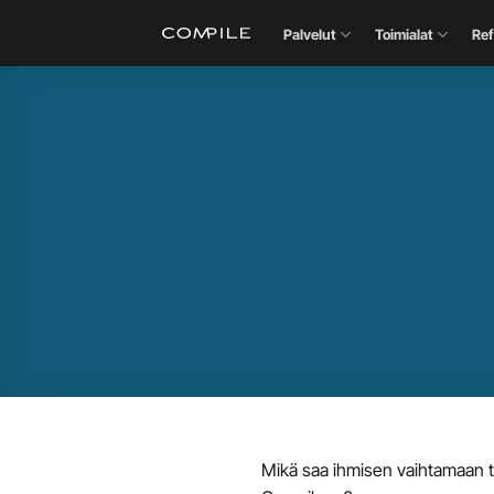
Skip
Palvelut
Toimialat
Ref
to
content
Mikä saa ihmisen vaihtamaan ty