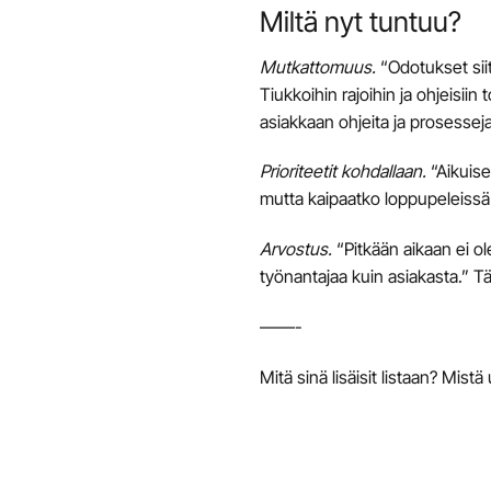
Miltä nyt tuntuu?
Mutkattomuus
.
“Odotukset siit
Tiukkoihin rajoihin ja ohjeisii
asiakkaan ohjeita ja prosesseja
Prioriteetit kohdallaan
.
“Aikuise
mutta kaipaatko loppupeleissä 
Arvostus
.
“Pitkään aikaan ei ol
työnantajaa kuin asiakasta.” T
——-
Mitä sinä lisäisit listaan? Mist