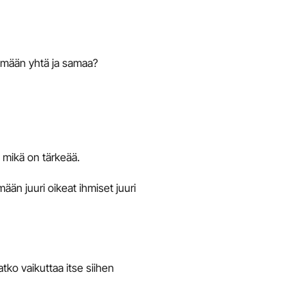
emään yhtä ja samaa?
 mikä on tärkeää.
ämään juuri oikeat ihmiset juuri
o vaikuttaa itse siihen