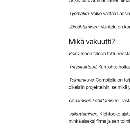
Ansiotaso
.
Ammattilainen tietä
Työmatka
.
Voiko välttää Länsi
Jämähtäminen
.
Vaihtelu on ko
Mikä vakuutti?
Koko
.
Isoon taloon tottuneesta
Yrityskulttuuri
.
Kun johto hoitaa
Toimenkuva
.
Compilella on tarjo
oikeisiin projekteihin: se mikä
Osaamisen kehittäminen
.
Tästä
Vaikuttaminen
.
Kiehtooko ajat
minkälaiseksi firma ja sen toi