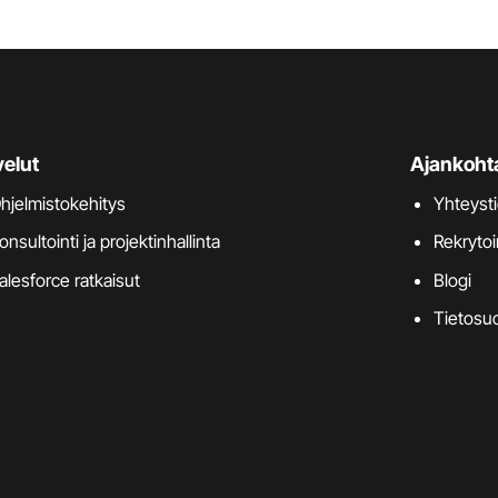
velut
Ajankoht
hjelmistokehitys
Yhteyst
onsultointi ja projektinhallinta
Rekrytoi
alesforce ratkaisut
Blogi
Tietosuo