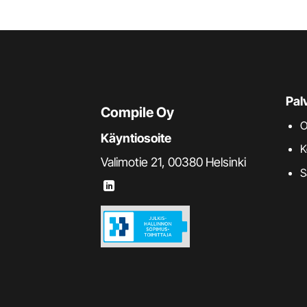
Pal
Compile Oy
O
Käyntiosoite
K
Valimotie 21, 00380 Helsinki
S