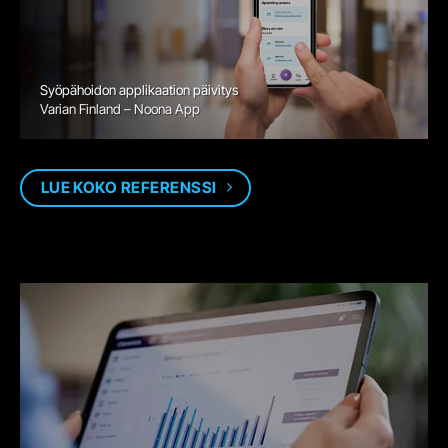
Syöpähoidon applikaation päivitys
Varian Finland – Noona App
LUE KOKO REFERENSSI