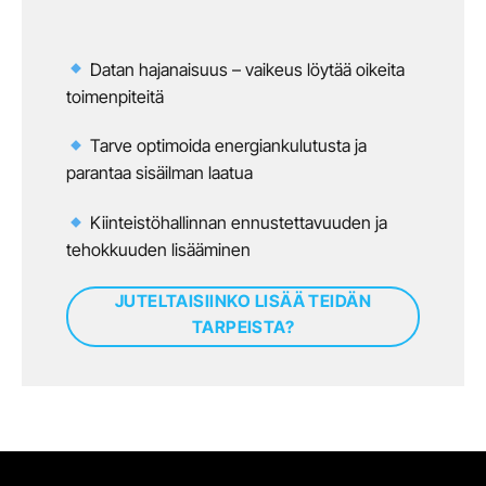
Datan hajanaisuus – vaikeus löytää oikeita
toimenpiteitä
Tarve optimoida energiankulutusta ja
parantaa sisäilman laatua
Kiinteistöhallinnan ennustettavuuden ja
tehokkuuden lisääminen
JUTELTAISIINKO LISÄÄ TEIDÄN
TARPEISTA?