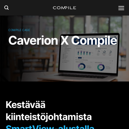
Skip
to
content
COMPILE CASE
Caverion X Compile
Kestävää
kiinteistöjohtamista
SmartView-alustalla