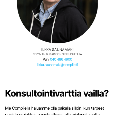
ILKKA SAUNAMÄKI
MYYNTI- & MARKKINOINTIJOHTAJA
Puh.
040 486 4900
ilkka.saunamaki@compile.fi
Konsultointivarttia vailla?
Me Compilella haluamme olla paikalla silloin, kun tarpeet
uusista projekteista vasta alkavat olla mielessä, mutta