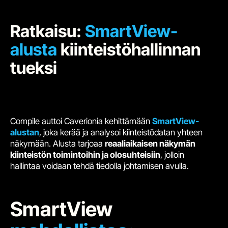
Ratkaisu:
SmartView-
alusta
kiinteistöhallinnan
tueksi
Compile auttoi Caverionia kehittämään
SmartView-
alustan
, joka kerää ja analysoi kiinteistödatan yhteen
näkymään. Alusta tarjoaa
reaaliaikaisen näkymän
kiinteistön toimintoihin ja olosuhteisiin
, jolloin
hallintaa voidaan tehdä tiedolla johtamisen avulla.
SmartView