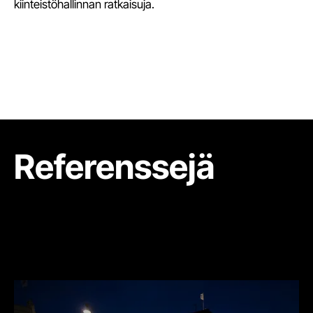
kiinteistöhallinnan ratkaisuja.
Referenssejä