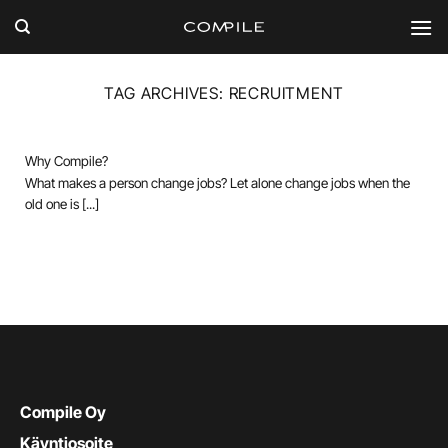
Skip
to
content
TAG ARCHIVES:
RECRUITMENT
Why Compile?
What makes a person change jobs? Let alone change jobs when the
old one is [...]
Compile Oy
Käyntiosoite