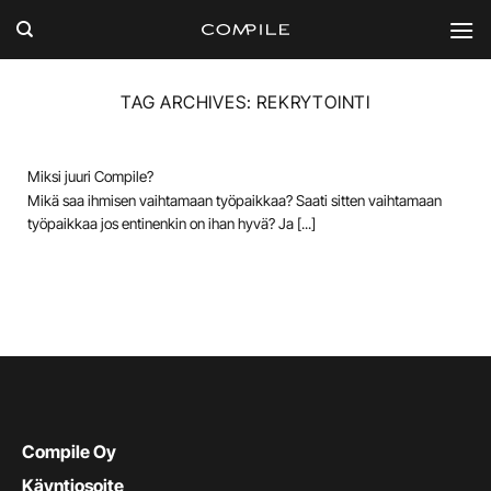
Skip
to
content
TAG ARCHIVES:
REKRYTOINTI
Miksi juuri Compile?
Mikä saa ihmisen vaihtamaan työpaikkaa? Saati sitten vaihtamaan
työpaikkaa jos entinenkin on ihan hyvä? Ja [...]
Compile Oy
Käyntiosoite